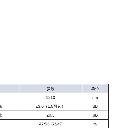
参数
单位
1310
nm
耗
≤3.0（1.5可选）
dB
化
≤0.5
dB
47/53~53/47
%